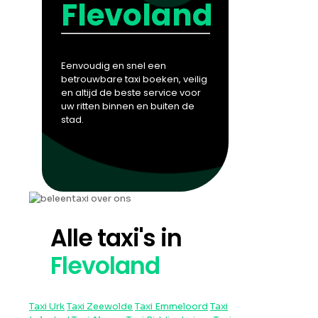
Flevoland
Eenvoudig en snel een
betrouwbare taxi boeken, veilig
en altijd de beste service voor
uw ritten binnen en buiten de
stad.
Alle taxi's in
Flevoland
Taxi Urk
Taxi Zeewolde
Taxi Emmeloord
Taxi