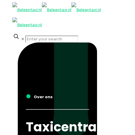
✕
●
Over ons
Taxicentrale