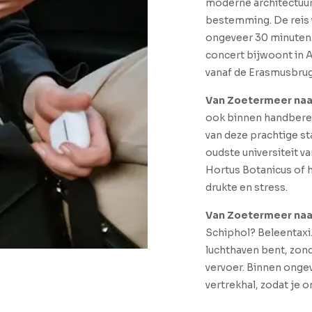
moderne architectuur 
bestemming. De reis 
ongeveer 30 minuten.
concert bijwoont in A
vanaf de Erasmusbrug,
Van Zoetermeer naa
ook binnen handberei
van deze prachtige s
oudste universiteit v
Hortus Botanicus of
drukte en stress.
Van Zoetermeer naar
Schiphol? Beleentaxi.n
luchthaven bent, zon
vervoer. Binnen ongev
vertrekhal, zodat je 