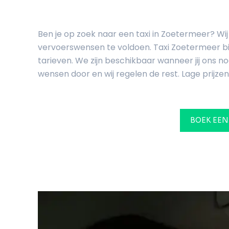
Ben je op zoek naar een taxi in Zoetermeer? Wij
vervoerswensen te voldoen. Taxi Zoetermeer bi
tarieven. We zijn beschikbaar wanneer jij ons nod
wensen door en wij regelen de rest. Lage prijzen.
BOEK EEN