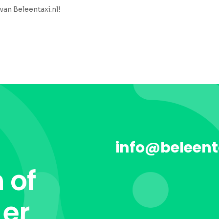
van Beleentaxi.nl!
info@beleent
 of
 er