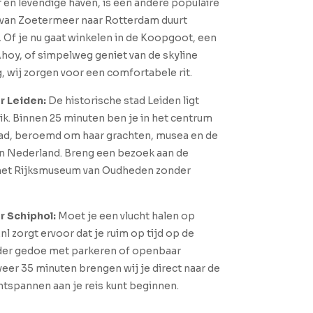
en levendige haven, is een andere populaire
van Zoetermeer naar Rotterdam duurt
 Of je nu gaat winkelen in de Koopgoot, een
hoy, of simpelweg geniet van de skyline
 wij zorgen voor een comfortabele rit.
r Leiden:
De historische stad Leiden ligt
k. Binnen 25 minuten ben je in het centrum
tad, beroemd om haar grachten, musea en de
an Nederland. Breng een bezoek aan de
 het Rijksmuseum van Oudheden zonder
 Schiphol:
Moet je een vlucht halen op
l zorgt ervoor dat je ruim op tijd op de
der gedoe met parkeren of openbaar
eer 35 minuten brengen wij je direct naar de
ontspannen aan je reis kunt beginnen.