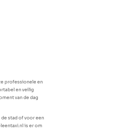
nze professionele en
rtabel en veilig
 moment van de dag
n de stad of voor een
leentaxi.nl is er om