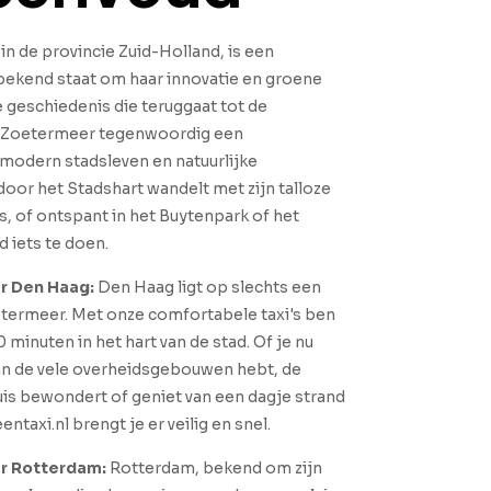
n de provincie Zuid-Holland, is een
bekend staat om haar innovatie en groene
e geschiedenis die teruggaat tot de
 Zoetermeer tegenwoordig een
modern stadsleven en natuurlijke
door het Stadshart wandelt met zijn talloze
s, of ontspant in het Buytenpark of het
d iets te doen.
r Den Haag:
Den Haag ligt op slechts een
etermeer. Met onze comfortabele taxi's ben
minuten in het hart van de stad. Of je nu
an de vele overheidsgebouwen hebt, de
uis bewondert of geniet van een dagje strand
ntaxi.nl brengt je er veilig en snel.
r Rotterdam:
Rotterdam, bekend om zijn