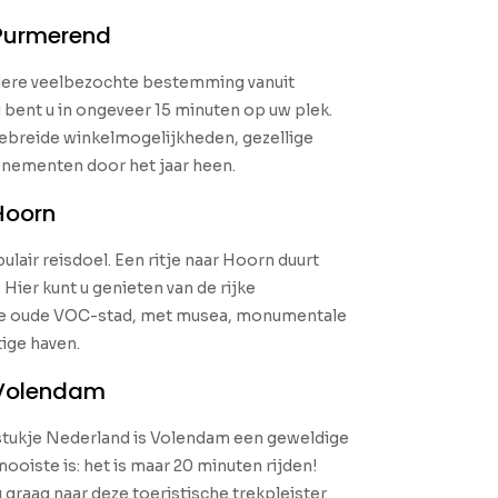
Purmerend
dere veelbezochte bestemming vanuit
 bent u in ongeveer 15 minuten op uw plek.
ebreide winkelmogelijkheden, gezellige
enementen door het jaar heen.
Hoorn
lair reisdoel. Een ritje naar Hoorn duurt
Hier kunt u genieten van de rijke
ze oude VOC-stad, met musea, monumentale
ige haven.
 Volendam
stukje Nederland is Volendam een geweldige
oiste is: het is maar 20 minuten rijden!
u graag naar deze toeristische trekpleister