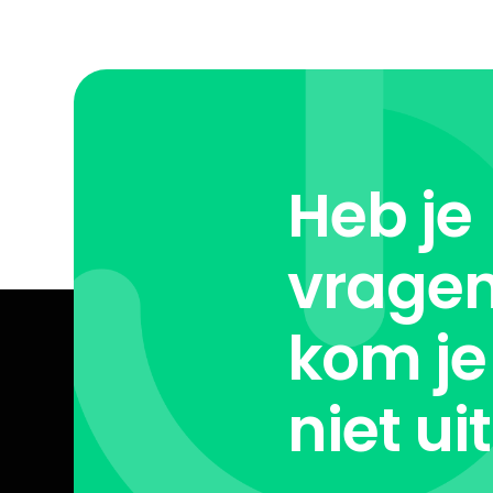
Heb je
vragen
kom je
niet ui