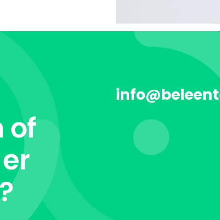
info@beleent
 of
 er
t?