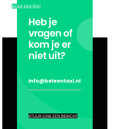
BOEK EEN TAXI
Heb je
vragen of
kom je er
niet uit?
info@beleentaxi.nl
STUUR ONS EEN BERICHT