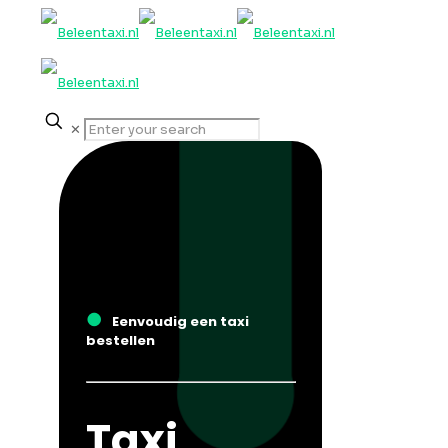
✕
●
Eenvoudig een taxi
bestellen
Taxi