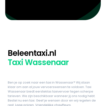
Beleentaxi.nl
Taxi Wassenaar
Ben je op zoek naar een taxi in Wassenaar? Wij staan
klaar om aan al jouw vervoerswensen te voldoen. Taxi
Wassenaar biedt eersteklas taxivervoer tegen scherpe
tarieven. We zijn beschikbaar wanneer jij ons nodig hebt.
Bestel nu een taxi. Geef je wensen door en wij regelen de
rest. Lage prijzen. Vriendelijke chauffeurs.