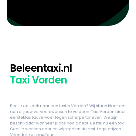
Beleentaxi.nl
Taxi Vorden
Ben je op zoek naar een taxi in Vorden? Wij staan klaar om
aan al jouw vervoerswensen te voldoen. Taxi Vorden biedt
eersteklas taxivervoer tegen scherpe tarieven. We zijn
beschikbaar wanneer jij ons nodig hebt. Bestel nu een taxi.
Geef je wensen door en wij regelen de rest. Lage prijzen.
Vriendelijke chauffeurs.