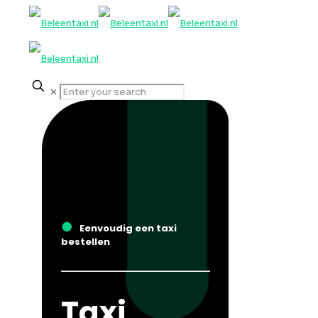
✕
●
Eenvoudig een taxi
bestellen
Taxi