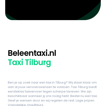
Beleentaxi.nl
Taxi Tilburg
Ben je op zoek naar een taxi in Tilburg? Wij staan klaar om
aan al jouw vervoerswensen te voldoen. Taxi Tilburg biedt
eersteklas taxivervoer tegen scherpe tarieven. We zijn
beschikbaar wanneer jij ons nodig hebt. Bestel nu een taxi.
Geef je wensen door en wij regelen de rest. Lage prijzen.
Vriendelijke chauffeurs.