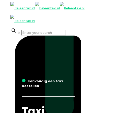
✕
●
Eenvoudig een taxi
bestellen
Taxi