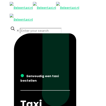
✕
●
Eenvoudig een taxi
bestellen
Taxi