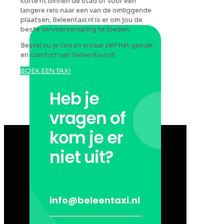
korte rit binnen de stad of voor een
langere reis naar een van de omliggende
plaatsen, Beleentaxi.nl is er om jou de
beste vervoerservaring te bieden.
Bestel nu je taxi en ervaar zelf het gemak
en comfort van Beleentaxi.nl!
BOEK EEN TAXI
Heb je
vragen of
kom je er
niet uit?
info@beleentaxi.nl