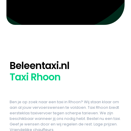
Beleentaxi.nl
Taxi Rhoon
Ben je op zoek naar een taxi in Rhoon? Wij staan klaar om
aan al jouw vervoerswensen te voldoen. Taxi Rhoon biedt
eersteklas taxivervoer tegen scherpe tarieven. We zijn
beschikbaar wanneer jij ons nodig hebt. Bestel nu een taxi.
Geef je wensen door en wij regelen de rest. Lage prijzen.
Vriendelijke chauffeurs.