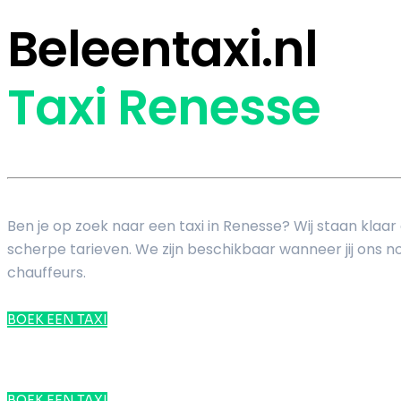
Beleentaxi.nl
Taxi Renesse
Ben je op zoek naar een taxi in Renesse? Wij staan klaa
scherpe tarieven. We zijn beschikbaar wanneer jij ons nod
chauffeurs.
BOEK EEN TAXI
BOEK EEN TAXI