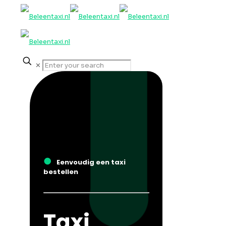
✕
●
Eenvoudig een taxi
bestellen
Taxi