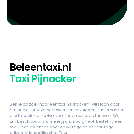
Beleentaxi.nl
Taxi Pijnacker
Ben je op zoek naar een taxi in Pijnacker? Wij staan klaar
om aan al jouw vervoerswensen te voldoen. Taxi Pijnacker
biedt eersteklas taxivervoer tegen scherpe tarieven. We
zijn beschikbaar wanneer jij ons nodig hebt. Bestel nu een
taxi. Geef je wensen door en wij regelen de rest. Lage
prijzen. Vriendelijke chauffeurs.