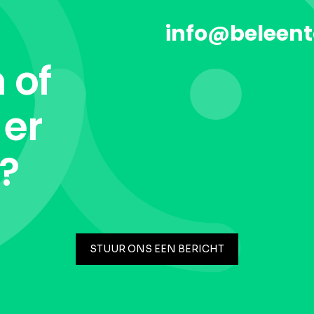
info@beleent
 of
 er
t?
STUUR ONS EEN BERICHT