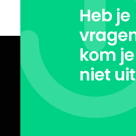
Heb je
vragen
kom je
niet ui