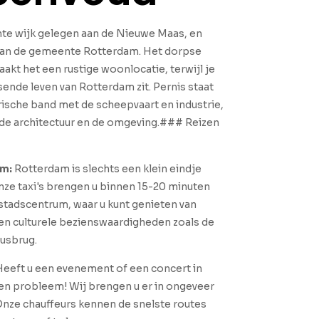
nte wijk gelegen aan de Nieuwe Maas, en
van de gemeente Rotterdam. Het dorpse
aakt het een rustige woonlocatie, terwijl je
sende leven van Rotterdam zit. Pernis staat
ische band met de scheepvaart en industrie,
in de architectuur en de omgeving.### Reizen
um:
Rotterdam is slechts een klein eindje
Onze taxi's brengen u binnen 15-20 minuten
stadscentrum, waar u kunt genieten van
 en culturele bezienswaardigheden zoals de
usbrug.
 Heeft u een evenement of een concert in
n probleem! Wij brengen u er in ongeveer
Onze chauffeurs kennen de snelste routes