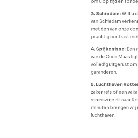
om u op tijd en zonder
3. Schiedam:
Wilt u 
van Schiedam verkenn
met één van onze com
prachtig contrast me
4. Spijkenisse:
Een r
van de Oude Maas ligt
volledig uitgerust o
garanderen.
5. Luchthaven Rotte
zakenreis of een vaka
stressvrije rit naar 
minuten brengen wij u
luchthaven.