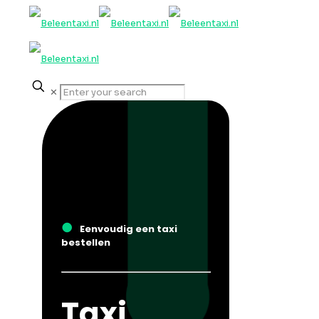
✕
●
Eenvoudig een taxi
bestellen
Taxi