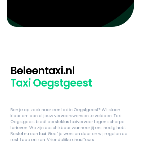
Beleentaxi.nl
Taxi Oegstgeest
Ben je op zoek naar een taxi in Oegstgeest? Wij staan
klaar om aan al jouw vervoerswensen te voldoen. Taxi
Oegstgeest biedt eersteklas taxivervoer tegen scherpe
tarieven. We zijn beschikbaar wanneer jij ons nodig hebt.
Bestel nu een taxi. Geef je wensen door en wij regelen de
rest. Lage prijzen. Vriendelijke chauffeurs.