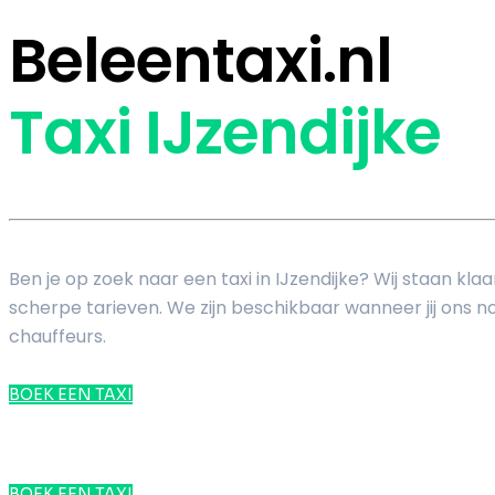
Beleentaxi.nl
Taxi IJzendijke
Ben je op zoek naar een taxi in IJzendijke? Wij staan kl
scherpe tarieven. We zijn beschikbaar wanneer jij ons nod
chauffeurs.
BOEK EEN TAXI
BOEK EEN TAXI