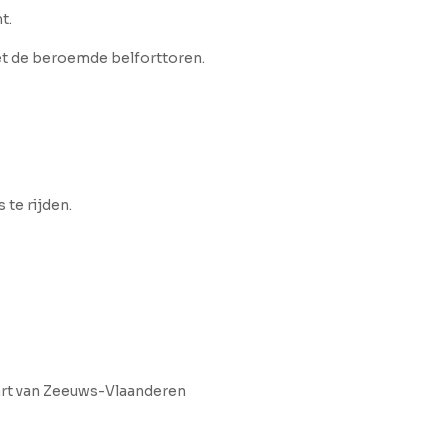
t.
met de beroemde belforttoren.
 te rijden.
 hart van Zeeuws-Vlaanderen