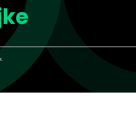
jke
k.