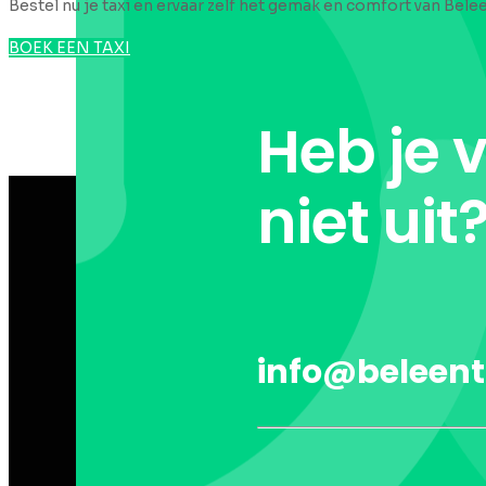
Bestel nu je taxi en ervaar zelf het gemak en comfort van Belee
BOEK EEN TAXI
Heb je 
niet uit
info@beleent