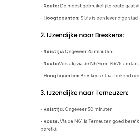
-
Route:
De meest gebruikelijke route gaat v
-
Hoogtepunten:
Sluis is een levendige stad
2. IJzendijke naar Breskens:
-
Reistijd:
Ongeveer 25 minuten.
-
Route:
Vervolg via de N676 en N675 om langs
-
Hoogtepunten:
Breskens staat bekend om z
3. IJzendijke naar Terneuzen:
-
Reistijd:
Ongeveer 30 minuten.
-
Route:
Via de N61 is Terneuzen goed bereikb
bereikt.