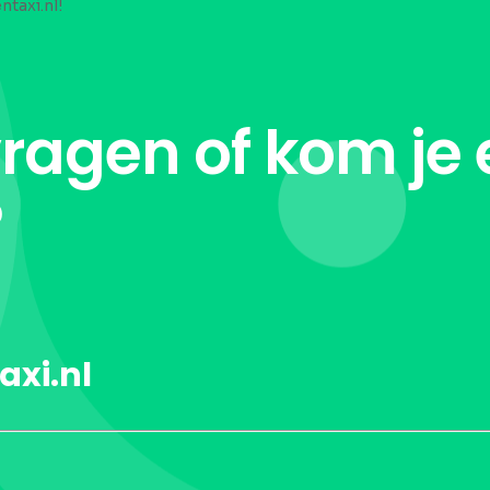
ntaxi.nl!
vragen of kom je 
?
axi.nl