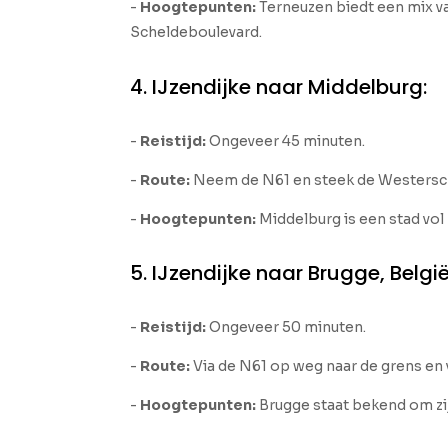
-
Hoogtepunten:
Terneuzen biedt een mix va
Scheldeboulevard.
4. IJzendijke naar Middelburg:
-
Reistijd:
Ongeveer 45 minuten.
-
Route:
Neem de N61 en steek de Westersche
-
Hoogtepunten:
Middelburg is een stad vol
5. IJzendijke naar Brugge, België
-
Reistijd:
Ongeveer 50 minuten.
-
Route:
Via de N61 op weg naar de grens en 
-
Hoogtepunten:
Brugge staat bekend om zi