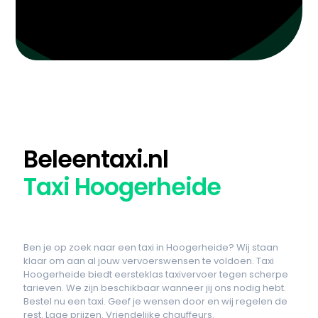
Beleentaxi.nl
Taxi Hoogerheide
Ben je op zoek naar een taxi in Hoogerheide? Wij staan
klaar om aan al jouw vervoerswensen te voldoen. Taxi
Hoogerheide biedt eersteklas taxivervoer tegen scherpe
tarieven. We zijn beschikbaar wanneer jij ons nodig hebt.
Bestel nu een taxi. Geef je wensen door en wij regelen de
rest. Lage prijzen. Vriendelijke chauffeurs.