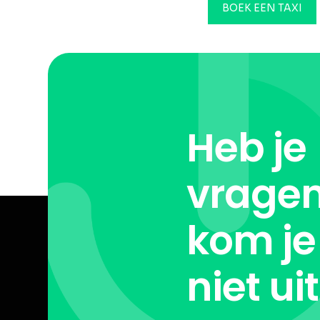
BOEK EEN TAXI
Heb je
vragen
kom je
niet ui