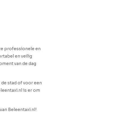
nze professionele en
rtabel en veilig
 moment van de dag
n de stad of voor een
leentaxi.nl is er om
van Beleentaxi.nl!