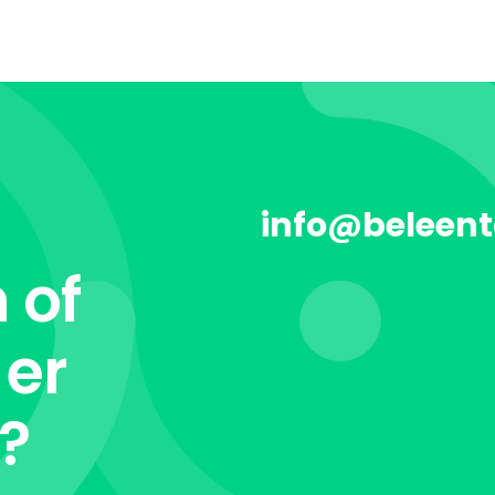
info@beleent
 of
 er
t?