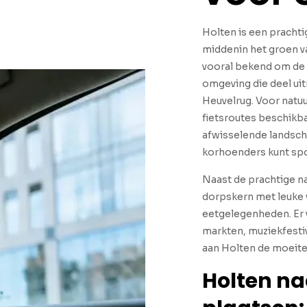
Holten is een prachti
middenin het groen va
vooral bekend om de H
omgeving die deel ui
Heuvelrug. Voor natuu
fietsroutes beschikba
afwisselende landsch
korhoenders kunt spo
Naast de prachtige na
dorpskern met leuke w
eetgelegenheden. Er 
markten, muziekfesti
aan Holten de moeit
Holten n