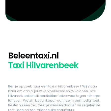
Beleentaxi.nl
Taxi Hilvarenbeek
Ben je op zoek naar een taxi in Hilvarenbeek? Wij staan
klaar om aan al jouw vervoerswensen te voldoen. Taxi
Hilvarenbeek biedt eersteklas taxivervoer tegen scherpe
tarieven. We zijn beschikbaar wanneer jij ons nodig hebt.
Bestel nu een taxi. Geef je wensen door en wij regelen de
rest. Lage prijzen. Vriendelijke chauffeurs.