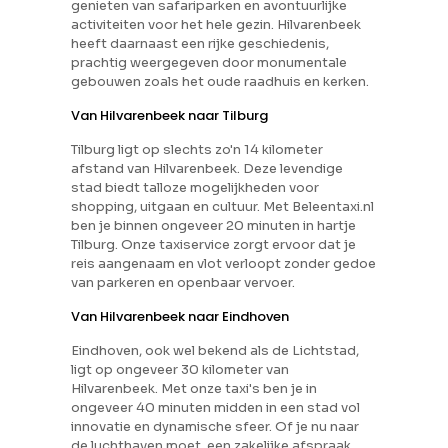
genieten van safariparken en avontuurlijke
activiteiten voor het hele gezin. Hilvarenbeek
heeft daarnaast een rijke geschiedenis,
prachtig weergegeven door monumentale
gebouwen zoals het oude raadhuis en kerken.
Van Hilvarenbeek naar Tilburg
Tilburg ligt op slechts zo'n 14 kilometer
afstand van Hilvarenbeek. Deze levendige
stad biedt talloze mogelijkheden voor
shopping, uitgaan en cultuur. Met Beleentaxi.nl
ben je binnen ongeveer 20 minuten in hartje
Tilburg. Onze taxiservice zorgt ervoor dat je
reis aangenaam en vlot verloopt zonder gedoe
van parkeren en openbaar vervoer.
Van Hilvarenbeek naar Eindhoven
Eindhoven, ook wel bekend als de Lichtstad,
ligt op ongeveer 30 kilometer van
Hilvarenbeek. Met onze taxi's ben je in
ongeveer 40 minuten midden in een stad vol
innovatie en dynamische sfeer. Of je nu naar
de luchthaven moet, een zakelijke afspraak