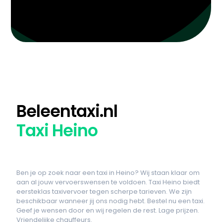
Beleentaxi.nl
Taxi Heino
Ben je op zoek naar een taxi in Heino? Wij staan klaar om
aan al jouw vervoerswensen te voldoen. Taxi Heino biedt
eersteklas taxivervoer tegen scherpe tarieven. We zijn
beschikbaar wanneer jij ons nodig hebt. Bestel nu een taxi.
Geef je wensen door en wij regelen de rest. Lage prijzen.
Vriendelijke chauffeurs.