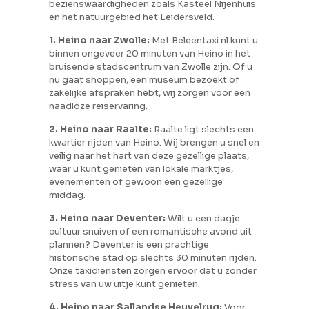
bezienswaardigheden zoals Kasteel Nijenhuis
en het natuurgebied het Leidersveld.
1. Heino naar Zwolle:
Met Beleentaxi.nl kunt u
binnen ongeveer 20 minuten van Heino in het
bruisende stadscentrum van Zwolle zijn. Of u
nu gaat shoppen, een museum bezoekt of
zakelijke afspraken hebt, wij zorgen voor een
naadloze reiservaring.
2
. Heino naar Raalte:
Raalte ligt slechts een
kwartier rijden van Heino. Wij brengen u snel en
veilig naar het hart van deze gezellige plaats,
waar u kunt genieten van lokale marktjes,
evenementen of gewoon een gezellige
middag.
3. Heino naar Deventer:
Wilt u een dagje
cultuur snuiven of een romantische avond uit
plannen? Deventer is een prachtige
historische stad op slechts 30 minuten rijden.
Onze taxidiensten zorgen ervoor dat u zonder
stress van uw uitje kunt genieten.
4. Heino naar Sallandse Heuvelrug:
Voor