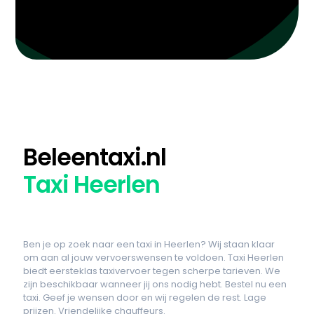
Beleentaxi.nl
Taxi Heerlen
Ben je op zoek naar een taxi in Heerlen? Wij staan klaar
om aan al jouw vervoerswensen te voldoen. Taxi Heerlen
biedt eersteklas taxivervoer tegen scherpe tarieven. We
zijn beschikbaar wanneer jij ons nodig hebt. Bestel nu een
taxi. Geef je wensen door en wij regelen de rest. Lage
prijzen. Vriendelijke chauffeurs.