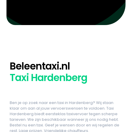
Beleentaxi.nl
Taxi Hardenberg
Ben je op zoek naar een taxi in Hardenberg? Wij staan
klaar om aan al jouw vervoerswensen te voldoen. Taxi
Hardenberg biedt eersteklas taxivervoer tegen scherpe
tarieven. We zijn beschikbaar wanneer jij ons nodig hebt.
Bestel nu een taxi. Geef je wensen door en wij regelen de
rest. Lage prijzen. Vriendelijke chauffeurs.