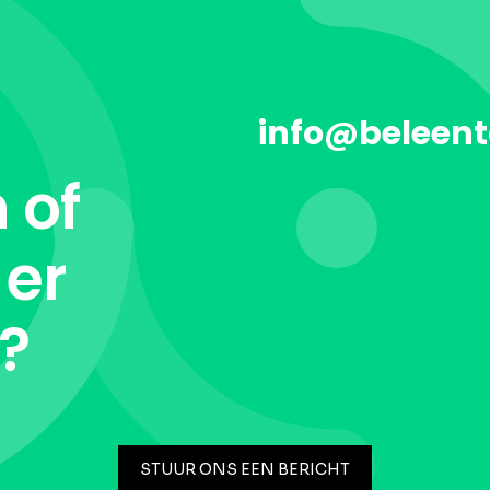
info@beleent
 of
 er
t?
STUUR ONS EEN BERICHT