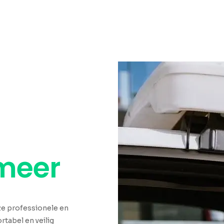
meer
nze professionele en
rtabel en veilig