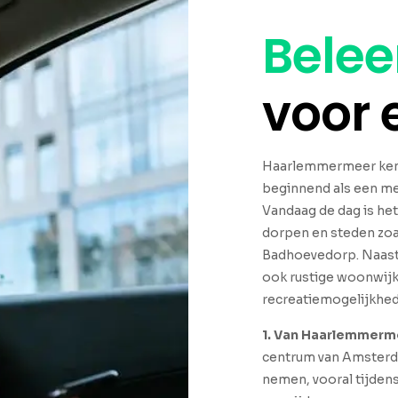
Belee
voor
Haarlemmermeer kent
beginnend als een mee
Vandaag de dag is he
dorpen en steden zo
Badhoevedorp. Naast d
ook rustige woonwijk
recreatiemogelijkhed
1. Van Haarlemmerm
centrum van Amsterda
nemen, vooral tijden