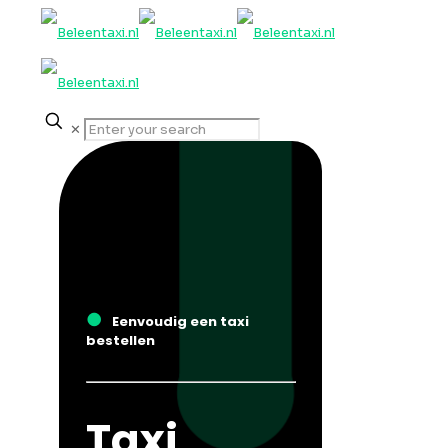
✕
●
Eenvoudig een taxi
bestellen
Taxi