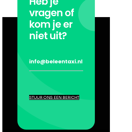
Heb je
vragen of
kom je er
niet uit?
info@beleentaxi.nl
STUUR ONS EEN BERICHT