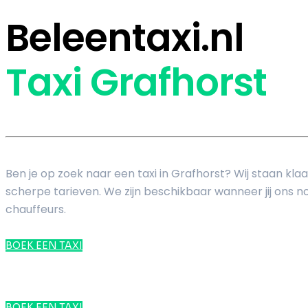
Beleentaxi.nl
Taxi Grafhorst
Ben je op zoek naar een taxi in Grafhorst? Wij staan kl
scherpe tarieven. We zijn beschikbaar wanneer jij ons nod
chauffeurs.
BOEK EEN TAXI
BOEK EEN TAXI