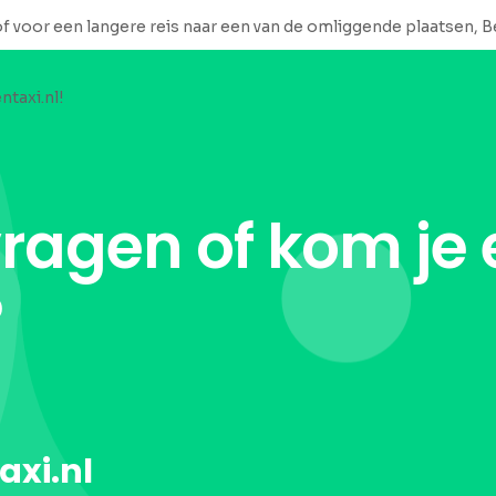
of voor een langere reis naar een van de omliggende plaatsen, Be
ntaxi.nl!
vragen of kom je 
?
axi.nl