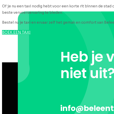
Of je nu een taxi nodig hebt voor een korte rit binnen de stad 
beste vervoerservaring te bieden.
Bestel nu je taxi en ervaar zelf het gemak en comfort van Belee
BOEK EEN TAXI
Heb je 
niet uit
info@beleent