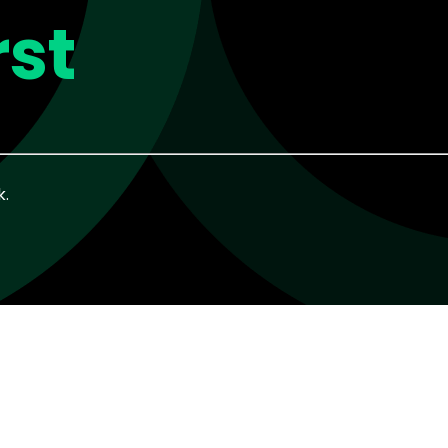
st
k.