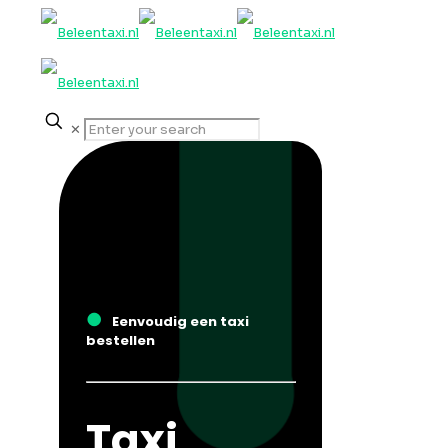
✕
●
Eenvoudig een taxi
bestellen
Taxi