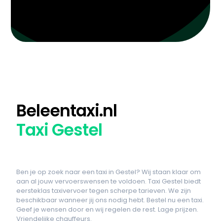
Beleentaxi.nl
Taxi Gestel
Ben je op zoek naar een taxi in Gestel? Wij staan klaar om
aan al jouw vervoerswensen te voldoen. Taxi Gestel biedt
eersteklas taxivervoer tegen scherpe tarieven. We zijn
beschikbaar wanneer jij ons nodig hebt. Bestel nu een taxi.
Geef je wensen door en wij regelen de rest. Lage prijzen.
Vriendelijke chauffeurs.