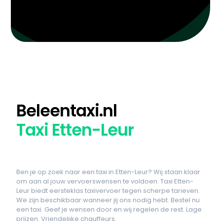
Beleentaxi.nl
Taxi Etten-Leur
Ben je op zoek naar een taxi in Etten-Leur? Wij staan klaar
om aan al jouw vervoerswensen te voldoen. Taxi Etten-
Leur biedt eersteklas taxivervoer tegen scherpe tarieven.
We zijn beschikbaar wanneer jij ons nodig hebt. Bestel nu
een taxi. Geef je wensen door en wij regelen de rest. Lage
prijzen. Vriendelijke chauffeurs.