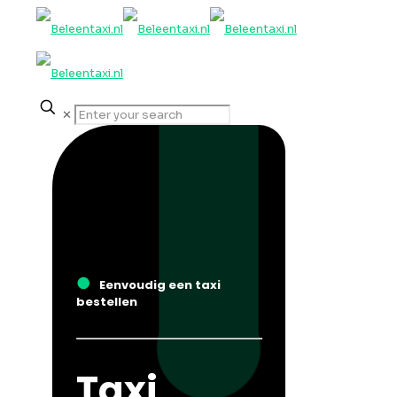
✕
●
Eenvoudig een taxi
bestellen
Taxi