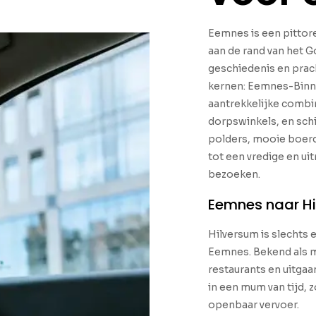
Eemnes is een pittore
aan de rand van het Go
geschiedenis en prach
kernen: Eemnes-Binn
aantrekkelijke combi
dorpswinkels, en sch
polders, mooie boer
tot een vredige en u
bezoeken.
Eemnes naar H
Hilversum is slechts 
Eemnes. Bekend als me
restaurants en uitgaa
in een mum van tijd,
openbaar vervoer.