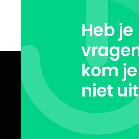
Heb je
vragen
kom je
niet ui