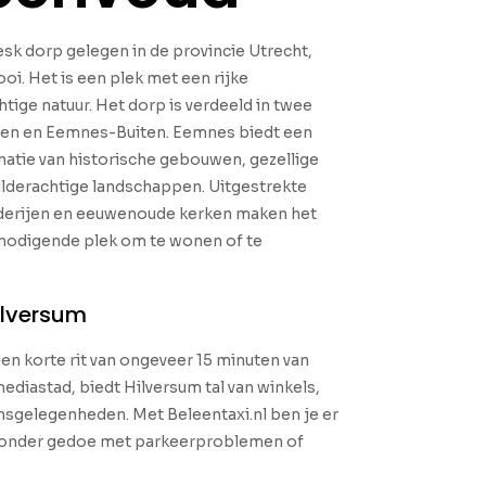
sk dorp gelegen in de provincie Utrecht,
oi. Het is een plek met een rijke
tige natuur. Het dorp is verdeeld in twee
en en Eemnes-Buiten. Eemnes biedt een
natie van historische gebouwen, gezellige
ilderachtige landschappen. Uitgestrekte
derijen en eeuwenoude kerken maken het
itnodigende plek om te wonen of te
ilversum
een korte rit van ongeveer 15 minuten van
diastad, biedt Hilversum tal van winkels,
nsgelegenheden. Met Beleentaxi.nl ben je er
 zonder gedoe met parkeerproblemen of