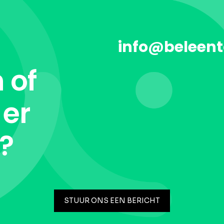
info@beleent
 of
 er
t?
STUUR ONS EEN BERICHT