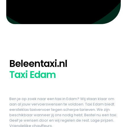
Beleentaxi.nl
Taxi Edam
Ben je op zoek naar een taxi in Edam? Wij staan klaar om
aan al jouw vervoerswensen te voldoen. Taxi Edam biedt
eersteklas taxivervoer tegen scherpe tarieven. We zijn
beschikbaar wanneer jij ons nodig hebt. Bestel nu een taxi.
Geef je wensen door en wij regelen de rest. Lage prijzen.
Vriendelijke chauffeurs.