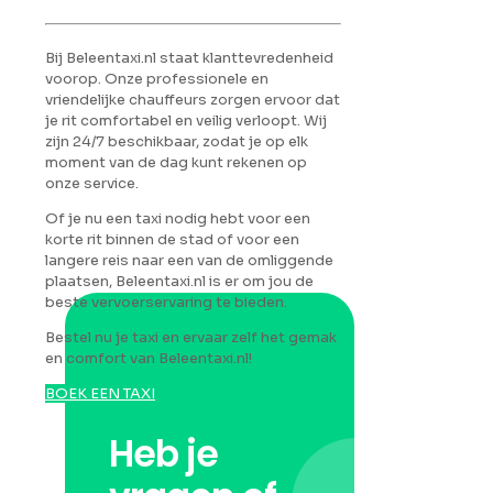
Bij Beleentaxi.nl staat klanttevredenheid
voorop. Onze professionele en
vriendelijke chauffeurs zorgen ervoor dat
je rit comfortabel en veilig verloopt. Wij
zijn 24/7 beschikbaar, zodat je op elk
moment van de dag kunt rekenen op
onze service.
Of je nu een taxi nodig hebt voor een
korte rit binnen de stad of voor een
langere reis naar een van de omliggende
plaatsen, Beleentaxi.nl is er om jou de
beste vervoerservaring te bieden.
Bestel nu je taxi en ervaar zelf het gemak
en comfort van Beleentaxi.nl!
BOEK EEN TAXI
Heb je