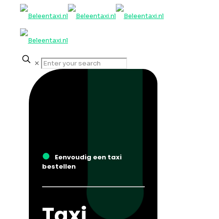
✕
●
Eenvoudig een taxi
bestellen
Taxi