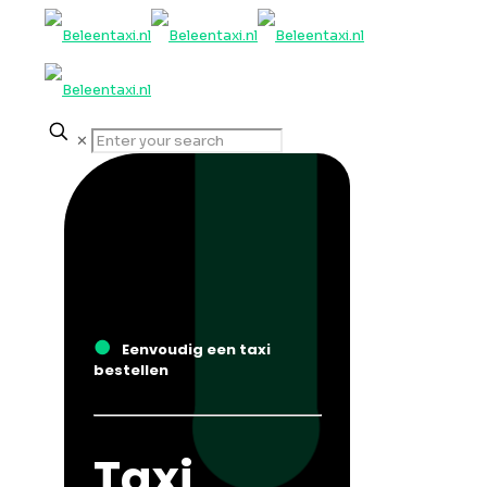
✕
●
Eenvoudig een taxi
bestellen
Taxi