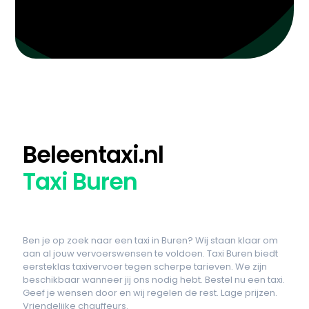
Beleentaxi.nl
Taxi Buren
Ben je op zoek naar een taxi in Buren? Wij staan klaar om
aan al jouw vervoerswensen te voldoen. Taxi Buren biedt
eersteklas taxivervoer tegen scherpe tarieven. We zijn
beschikbaar wanneer jij ons nodig hebt. Bestel nu een taxi.
Geef je wensen door en wij regelen de rest. Lage prijzen.
Vriendelijke chauffeurs.