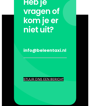
Heb je
vragen of
kom je er
niet uit?
info@beleentaxi.nl
STUUR ONS EEN BERICHT