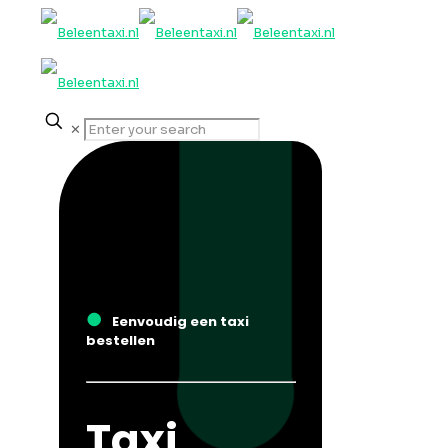
✕
●
Eenvoudig een taxi
bestellen
Taxi