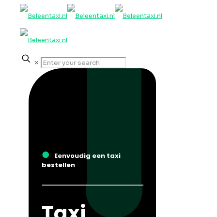
✕
●
Eenvoudig een taxi
bestellen
Taxi