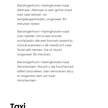
Barsingerhorn-Haringhuizen naar
Alkmaar: Alkmaar is een grote stad
met veel winkel- en
eetgelegenheden, ongeveer 30
minuten rijden.
Barsingerhorn-Haringhuizen naar
Den Helder: Dit is een mooie
kustplaats die een bezoek waard is,
vooral wanneer u de veerboot naar
Texel wilt nemen. De rit duurt
ongeveer 35 minuten.
Barsingerhorn-Haringhuizen naar
Amsterdam: Mocht u de hoofdstad
willen bezoeken, dan vervoeren wij u
in ongeveer een uur naar
Amsterdam.
Taxi