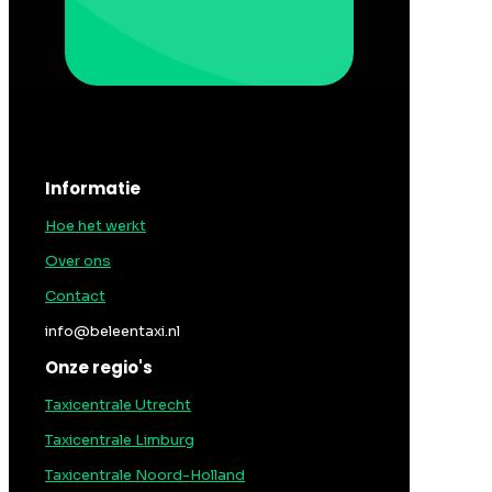
Informatie
Hoe het werkt
Over ons
Contact
info@beleentaxi.nl
Onze regio's
Taxicentrale Utrecht
Taxicentrale Limburg
Taxicentrale Noord-Holland