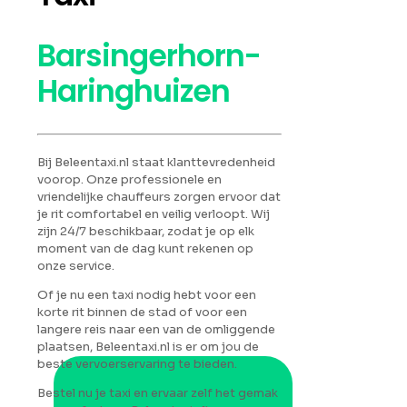
Barsingerhorn-
Haringhuizen
Bij Beleentaxi.nl staat klanttevredenheid
voorop. Onze professionele en
vriendelijke chauffeurs zorgen ervoor dat
je rit comfortabel en veilig verloopt. Wij
zijn 24/7 beschikbaar, zodat je op elk
moment van de dag kunt rekenen op
onze service.
Of je nu een taxi nodig hebt voor een
korte rit binnen de stad of voor een
langere reis naar een van de omliggende
plaatsen, Beleentaxi.nl is er om jou de
beste vervoerservaring te bieden.
Bestel nu je taxi en ervaar zelf het gemak