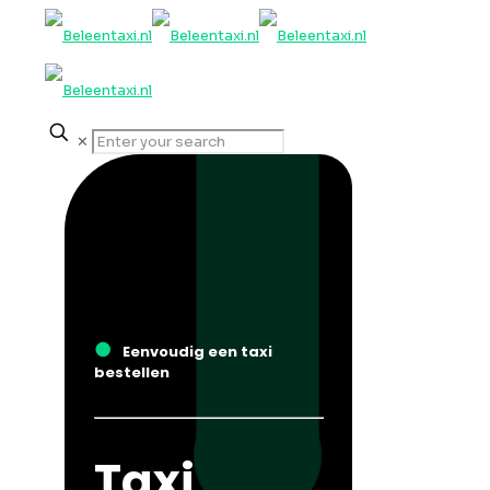
✕
●
Eenvoudig een taxi
bestellen
Taxi