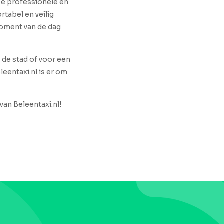
nze professionele en
rtabel en veilig
 moment van de dag
n de stad of voor een
leentaxi.nl is er om
van Beleentaxi.nl!