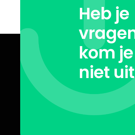
Heb je
vragen
kom je
niet ui