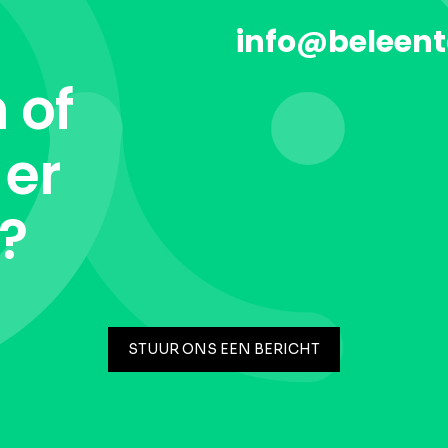
info@beleent
 of
 er
t?
STUUR ONS EEN BERICHT