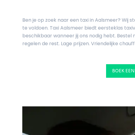
Ben je op zoek naar een taxi in Aalsmeer? Wij 
te voldoen. Taxi Aalsmeer biedt eersteklas taxi
beschikbaar wanneer jij ons nodig hebt. Bestel n
regelen de rest. Lage prijzen. Vriendelijke chauff
BOEK EEN