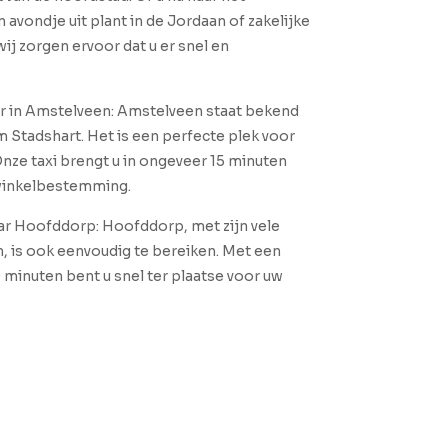
 avondje uit plant in de Jordaan of zakelijke
ij zorgen ervoor dat u er snel en
er in Amstelveen: Amstelveen staat bekend
 Stadshart. Het is een perfecte plek voor
nze taxi brengt u in ongeveer 15 minuten
 winkelbestemming.
aar Hoofddorp: Hoofddorp, met zijn vele
, is ook eenvoudig te bereiken. Met een
0 minuten bent u snel ter plaatse voor uw