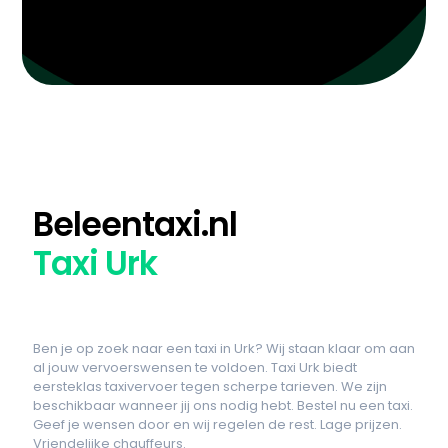
Beleentaxi.nl
Taxi Urk
Ben je op zoek naar een taxi in Urk? Wij staan klaar om aan
al jouw vervoerswensen te voldoen. Taxi Urk biedt
eersteklas taxivervoer tegen scherpe tarieven. We zijn
beschikbaar wanneer jij ons nodig hebt. Bestel nu een taxi.
Geef je wensen door en wij regelen de rest. Lage prijzen.
Vriendelijke chauffeurs.