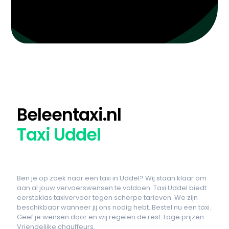
Beleentaxi.nl
Taxi Uddel
Ben je op zoek naar een taxi in Uddel? Wij staan klaar om
aan al jouw vervoerswensen te voldoen. Taxi Uddel biedt
eersteklas taxivervoer tegen scherpe tarieven. We zijn
beschikbaar wanneer jij ons nodig hebt. Bestel nu een taxi.
Geef je wensen door en wij regelen de rest. Lage prijzen.
Vriendelijke chauffeurs.