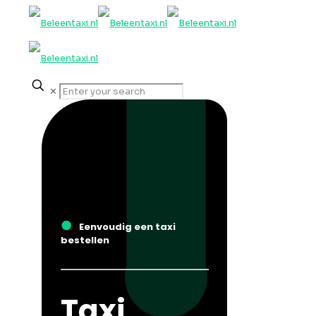
✕
●
Eenvoudig een taxi
bestellen
Taxi