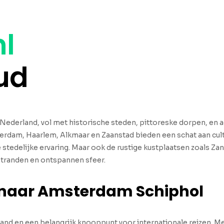
nl
ud
n Nederland, vol met historische steden, pittoreske dorpen, 
rdam, Haarlem, Alkmaar en Zaanstad bieden een schat aan cult
stedelijke ervaring. Maar ook de rustige kustplaatsen zoals Za
stranden en ontspannen sfeer.
 naar Amsterdam Schiphol
and en een belangrijk knooppunt voor internationale reizen. Met