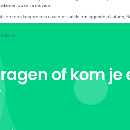
 rekenen op onze service.
of voor een langere reis naar een van de omliggende plaatsen, Be
ntaxi.nl!
vragen of kom je 
?