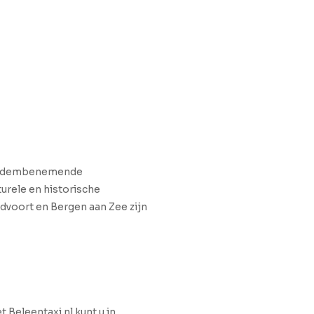
en adembenemende
urele en historische
ndvoort en Bergen aan Zee zijn
 Beleentaxi.nl kunt u in