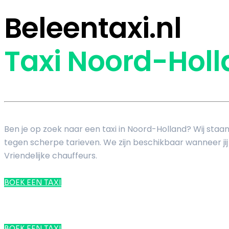
Beleentaxi.nl
Taxi Noord-Hol
Ben je op zoek naar een taxi in Noord-Holland? Wij staa
tegen scherpe tarieven. We zijn beschikbaar wanneer jij o
Vriendelijke chauffeurs.
BOEK EEN TAXI
BOEK EEN TAXI