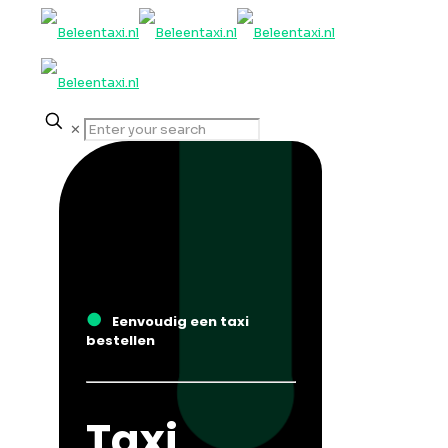
✕
●
Eenvoudig een taxi
bestellen
Taxi