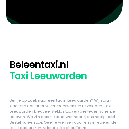
Beleentaxi.nl
Taxi Leeuwarden
Ben je op zoek naar een taxi in Leeuwarden? Wij staan
klaar om aan al jouw vervoerswensen te voldoen. Taxi
Leeuwarden biedt eersteklas taxivervoer tegen scherpe
tarieven. We zijn beschikbaar wanneer jij ons nodig hebt.
Bestel nu een taxi. Geef je wensen door en wij regelen de
rest. Lage prijzen. Vriendelijke chauffeurs.