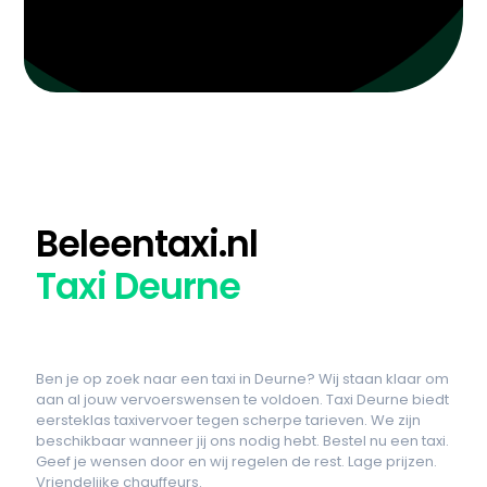
Beleentaxi.nl
Taxi Deurne
Ben je op zoek naar een taxi in Deurne? Wij staan klaar om
aan al jouw vervoerswensen te voldoen. Taxi Deurne biedt
eersteklas taxivervoer tegen scherpe tarieven. We zijn
beschikbaar wanneer jij ons nodig hebt. Bestel nu een taxi.
Geef je wensen door en wij regelen de rest. Lage prijzen.
Vriendelijke chauffeurs.