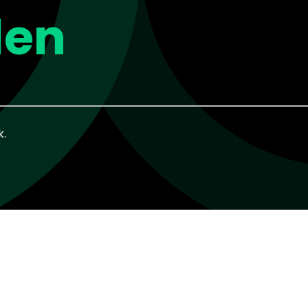
len
k.