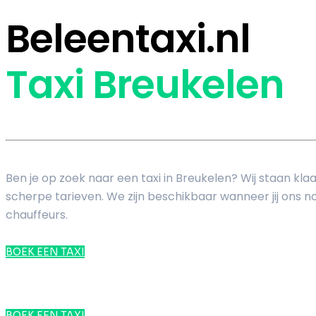
Beleentaxi.nl
Taxi Breukelen
Ben je op zoek naar een taxi in Breukelen? Wij staan kl
scherpe tarieven. We zijn beschikbaar wanneer jij ons nod
chauffeurs.
BOEK EEN TAXI
BOEK EEN TAXI