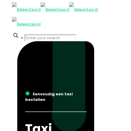
✕
●
Eenvoudig een taxi
bestellen
Taxi