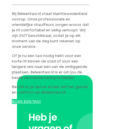
Bij Beleentaxi.nl staat klanttevredenheid
voorop. Onze professionele en
vriendelijke chauffeurs zorgen ervoor dat
je rit comfortabel en veilig verloopt. Wij
zijn 24/7 beschikbaar, zodat je op elk
moment van de dag kunt rekenen op
onze service.
Of je nu een taxi nodig hebt voor een
korte rit binnen de stad of voor een
langere reis naar een van de omliggende
plaatsen, Beleentaxi.nl is er om jou de
beste vervoerservaring te bieden.
Bestel nu je taxi en ervaar zelf het gemak
en comfort van Beleentaxi.nl!
BOEK EEN TAXI
Heb je
vragen of